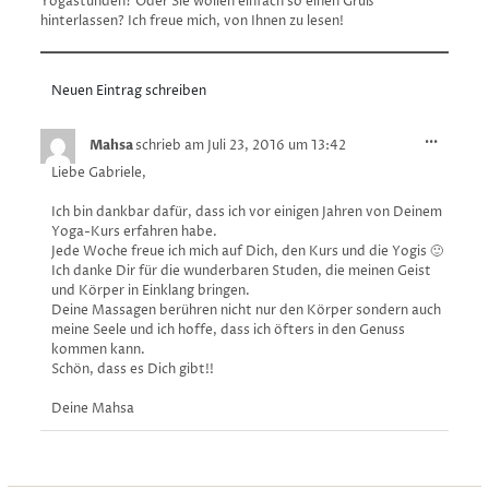
Yogastunden? Oder Sie wollen einfach so einen Gruß
hinterlassen? Ich freue mich, von Ihnen zu lesen!
Diese
...
Mahsa
schrieb am
Juli 23, 2016
um
13:42
Metabo
Liebe Gabriele,
ein-/au
Ich bin dankbar dafür, dass ich vor einigen Jahren von Deinem
Yoga-Kurs erfahren habe.
Jede Woche freue ich mich auf Dich, den Kurs und die Yogis 🙂
Ich danke Dir für die wunderbaren Studen, die meinen Geist
und Körper in Einklang bringen.
Deine Massagen berühren nicht nur den Körper sondern auch
meine Seele und ich hoffe, dass ich öfters in den Genuss
kommen kann.
Schön, dass es Dich gibt!!
Deine Mahsa